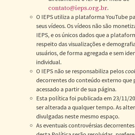
contato@ieps.org.br
.
O IEPS utiliza a plataforma YouTube p
seus vídeos. Os vídeos não são moneti
IEPS, e os únicos dados que a platafor
respeito das visualizações e demografi
usuários, de forma agregada e sem iden
individual.
O IEPS não se responsabiliza pelos
coo
decorrentes do conteúdo externo que 
acessado a partir de sua página.
Esta política foi publicada em 23/11/2
ser alterada a qualquer tempo. As alte
divulgadas neste mesmo espaço.
As eventuais controvérsias decorrentes
desta Política serão resolvidas, prefer