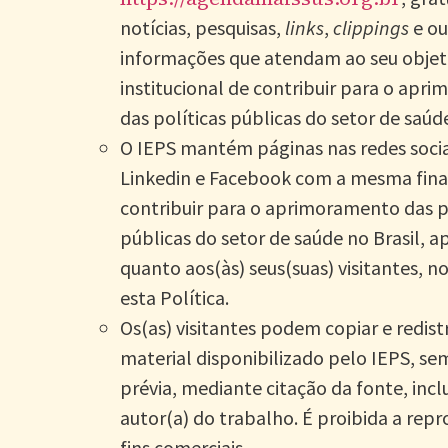
notícias, pesquisas,
links
,
clippings
e ou
informações que atendam ao seu objet
institucional de contribuir para o apr
das políticas públicas do setor de saúde
O IEPS mantém páginas nas redes socia
Linkedin e Facebook com a mesma fina
contribuir para o aprimoramento das p
públicas do setor de saúde no Brasil, a
quanto aos(às) seus(suas) visitantes, n
esta Política.
Os(as) visitantes podem copiar e redistr
material disponibilizado pelo IEPS, se
prévia, mediante citação da fonte, incl
autor(a) do trabalho. É proibida a rep
fins comerciais.