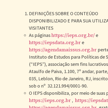
DEFINIÇÕES SOBRE O CONTEÚDO
DISPONIBILIZADO E PARA SUA UTILIZ
VISITANTES
https://ieps.org.br/
As páginas
e
https://iepsdata.org.br
e
https://agendamaissus.org.br
pert
Instituto de Estudos para Políticas de 
(“IEPS”), associação sem fins lucrativo
Ataulfo de Paiva, 1.100, 7º andar, parte
035, Leblon, Rio de Janeiro, RJ, inscri
sob o nº 32.121.994/0001-90.
O IEPS disponibiliza, por meio de suas 
https://ieps.org.br
https://iepsda
,
https://agendamaissus.org.br
, gra